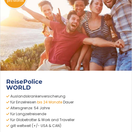
pro Monat
ReisePolice
WORLD
Auslandskrankenversicherung
für Einzelreisen
bis 24 Monate
Dauer
Altersgrenze: 54 Jahre
für Langzeitreisende
für Globetrotter & Work and Traveller
gilt weltweit (+/- USA & CAN)