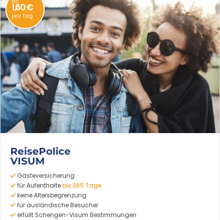
ab
1,60 €
pro Tag
ReisePolice
VISUM
Gästeversicherung
für Aufenthalte
bis 365 Tage
keine Altersbegrenzung
für ausländische Besucher
erfüllt Schengen-Visum Bestimmungen