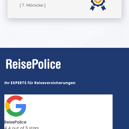
[ T. Mönicke ]
Ihr EXPERTE für Reiseversicherungen
ReisePolice
4.4
out of 5 stars