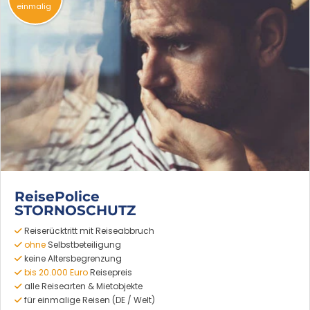
einmalig
ReisePolice
STORNOSCHUTZ
Reiserücktritt mit Reiseabbruch
ohne
Selbstbeteiligung
keine Altersbegrenzung
bis 20.000 Euro
Reisepreis
alle Reisearten & Mietobjekte
für einmalige Reisen (DE / Welt)