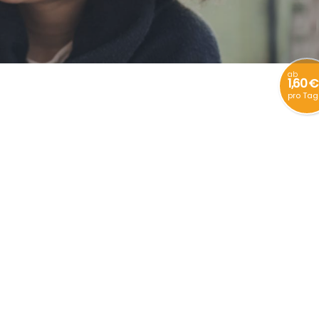
ab
1,60 €
pro Tag