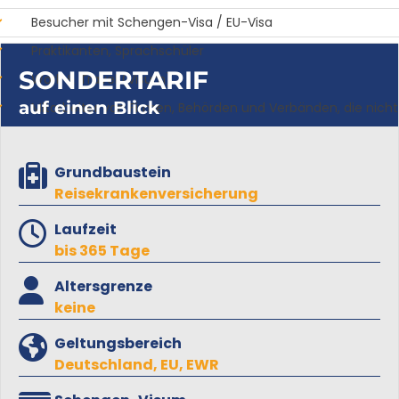
Besucher mit Schengen-Visa / EU-Visa
Praktikanten, Sprachschüler
SONDERTARIF
Work & Travel (Visum)
auf einen Blick
Mitarbeiter von Firmen, Behörden und Verbänden, die nicht k
Grundbaustein
Reisekrankenversicherung
Laufzeit
bis 365 Tage
Altersgrenze
keine
Geltungsbereich
Deutschland, EU, EWR