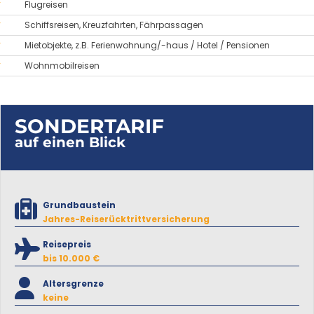
Flugreisen
Schiffsreisen, Kreuzfahrten, Fährpassagen
Mietobjekte, z.B. Ferienwohnung/-haus / Hotel / Pensionen
Wohnmobilreisen
SONDERTARIF
auf einen Blick
Grundbaustein
Jahres-Reiserücktrittversicherung
Reisepreis
bis 10.000 €
Altersgrenze
keine