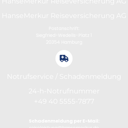
HanseMerkur Reiseversicherung AG
HanseMerkur Reiseversicherung AG
Postanschrift:
Siegfried-Wedells-Platz 1
20354 Hamburg
Notrufservice / Schadenmeldung
24-h-Notrufnummer
+49 40 5555-7877
Schadenmeldung per E-Mail:
reiseleistung@hansemerkur.de