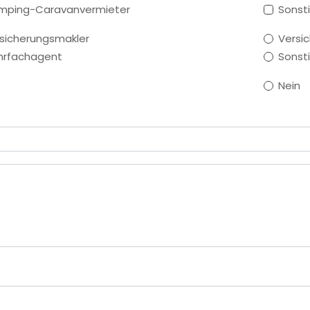
mping-Caravanvermieter
Sonst
sicherungsmakler
Versi
hrfachagent
Sonst
Nein