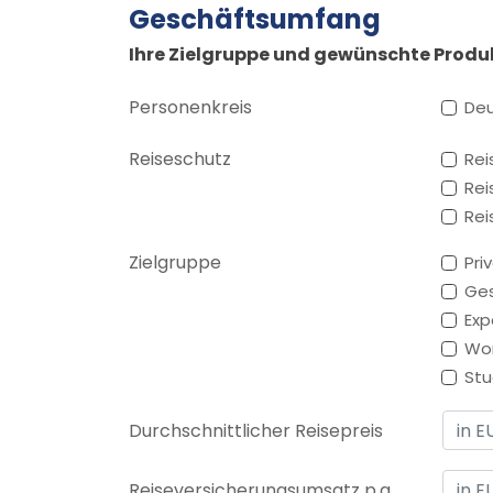
Geschäftsumfang
Ihre Zielgruppe und gewünschte Produ
Personenkreis
Deu
Reiseschutz
Rei
Rei
Rei
Zielgruppe
Pri
Ges
Exp
Wor
Stu
Durchschnittlicher Reisepreis
Reiseversicherungsumsatz p.a.