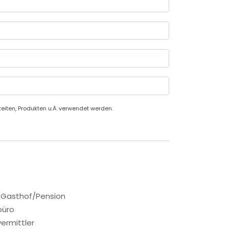
iten, Produkten u.Ä. verwendet werden.
/Gasthof/Pension
büro
ermittler