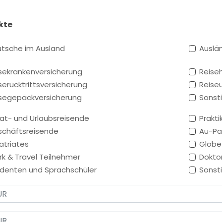
kte
tsche im Ausland
Auslän
sekrankenversicherung
Reiseh
serücktrittsversicherung
Reiseu
segepäckversicherung
Sonst
vat- und Urlaubsreisende
Prakti
chäftsreisende
Au-Pai
atriates
Globe
k & Travel Teilnehmer
Dokto
denten und Sprachschüler
Sonst