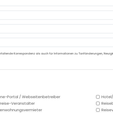
fallende Korrespondenz als auch für Informationen zu Tarifänderungen, Neuigke
ine-Portal / Webseitenbetreiber
Hotel
reise-Veranstalter
Reise
ienwohnungsvermieter
Reisev