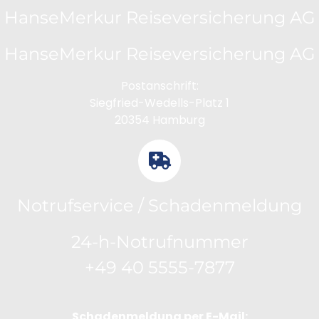
HanseMerkur Reiseversicherung AG
HanseMerkur Reiseversicherung AG
Postanschrift:
Siegfried-Wedells-Platz 1
20354 Hamburg
Notrufservice / Schadenmeldung
24-h-Notrufnummer
+49 40 5555-7877
Schadenmeldung per E-Mail: