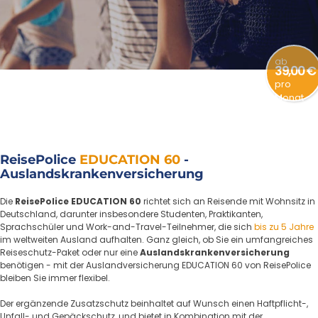
ab
39,00 €
pro
Monat
ReisePolice
EDUCATION 60
-
Auslandskrankenversicherung
Die
ReisePolice EDUCATION 60
richtet sich an Reisende mit Wohnsitz in
Deutschland, darunter insbesondere Studenten, Praktikanten,
Sprachschüler und Work-and-Travel-Teilnehmer, die sich
bis zu 5 Jahre
im weltweiten Ausland aufhalten. Ganz gleich, ob Sie ein umfangreiches
Reiseschutz-Paket oder nur eine
Auslandskrankenversicherung
benötigen - mit der Auslandversicherung EDUCATION 60 von ReisePolice
bleiben Sie immer flexibel.
Der ergänzende Zusatzschutz beinhaltet auf Wunsch einen Haftpflicht-,
Unfall- und Gepäckschutz, und bietet in Kombination mit der