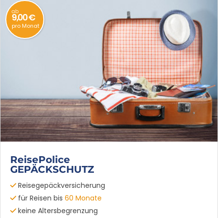
ab
9,00 €
pro Monat
ReisePolice
GEPÄCKSCHUTZ
Reisegepäckversicherung
für Reisen bis
60 Monate
keine Altersbegrenzung