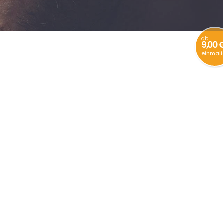
ab
9,00 
einmali