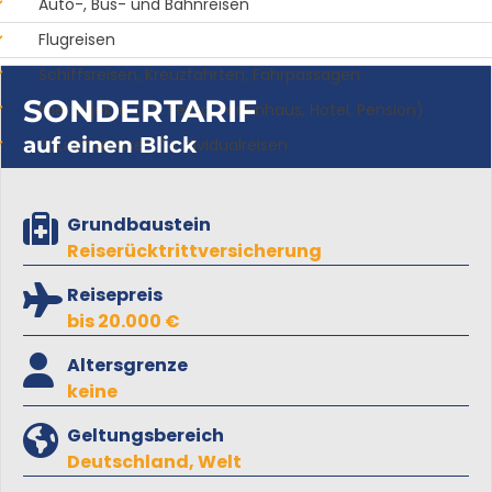
Auto-, Bus- und Bahnreisen
Flugreisen
Schiffsreisen, Kreuzfahrten, Fährpassagen
SONDERTARIF
Mietobjekte (z.B. FeWo, Ferienhaus, Hotel, Pension)
auf einen Blick
Pauschalreisen / Individualreisen
Grundbaustein
Reiserücktrittversicherung
Reisepreis
bis 20.000 €
Altersgrenze
keine
Geltungsbereich
Deutschland, Welt