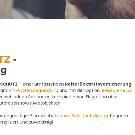
TZ
-
ng
OSCHUTZ
- einer umfassenden
Reiserücktrittsversicherung
 Ganz
ohne Altersbegrenzung
und mit der Option,
Reisepreise bis
r verschiedene Reisearten konzipiert - von Flugreisen über
utoreisen sowie Mietobjekten.
kostengünstiger Einmalschutz
ohne Selbstbeteiligung
, bequem
mpliziert und zuverlässig!